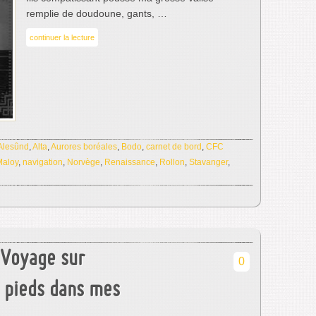
remplie de doudoune, gants, …
continuer la lecture
Alesûnd
,
Alta
,
Aurores boréales
,
Bodo
,
carnet de bord
,
CFC
Maloy
,
navigation
,
Norvège
,
Renaissance
,
Rollon
,
Stavanger
,
 Voyage sur
0
s pieds dans mes