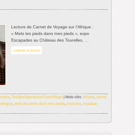
Lecture de Carnet de Voyage sur l’Afrique :
« Mets tes pieds dans mes pieds », expo
Escapades au Château des Tourelles, …
continuer la lecture
omans
,
Théâtre/Spectacle/Chant/Stage
| Mots-clés:
Afrique
,
carnet
ndingue
,
mets tes pieds dans mes pieds
,
musicien
,
musique