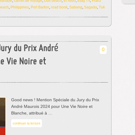
Banaue
,
carnet de voyage
,
Duli beach
,
El Nido
,
Etag TV
,
Franz
Beach
,
Philippines
,
Port Barton
,
road book
,
Sabang
,
Sagada
,
Tuk
Jury du Prix André
0
e Vie Noire et
Good news ! Mention Spéciale du Jury du Prix
André Maurois 2024 pour Une Vie Noire et
Blanche, attribué à …
continuer la lecture