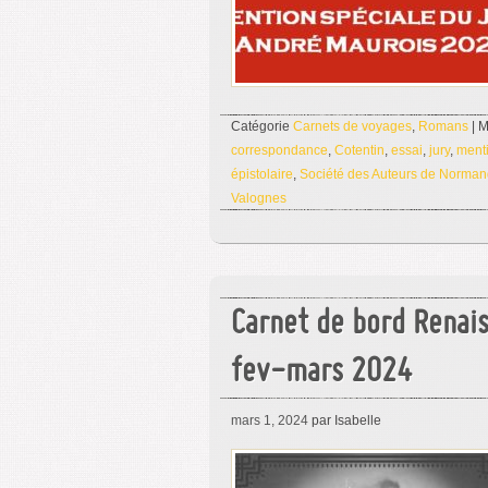
Catégorie
Carnets de voyages
,
Romans
| M
correspondance
,
Cotentin
,
essai
,
jury
,
ment
épistolaire
,
Société des Auteurs de Norman
Valognes
Carnet de bord Rena
fev-mars 2024
mars 1, 2024
par Isabelle