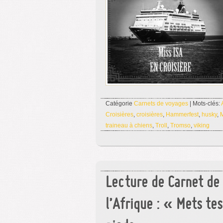
Catégorie
Carnets de voyages
| Mots-clés:
Croisières
,
croisières
,
Hammerfest
,
husky
,
traineau à chiens
,
Troll
,
Tromso
,
viking
Lecture de Carnet de
l’Afrique : « Mets te