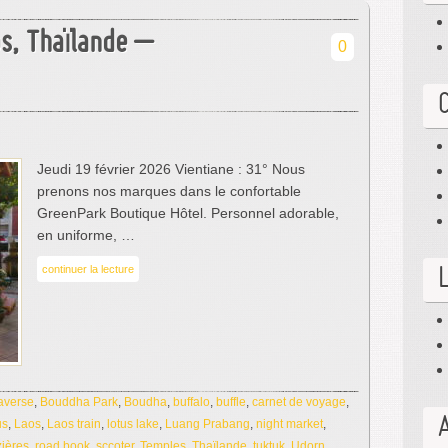
s, Thaïlande –
0
Jeudi 19 février 2026 Vientiane : 31° Nous
prenons nos marques dans le confortable
GreenPark Boutique Hôtel. Personnel adorable,
en uniforme, …
continuer la lecture
averse
,
Bouddha Park
,
Boudha
,
buffalo
,
buffle
,
carnet de voyage
,
us
,
Laos
,
Laos train
,
lotus lake
,
Luang Prabang
,
night market
,
zières
,
road book
,
sccoter
,
Temples
,
Thaïlande
,
tuktuk
,
Udorn