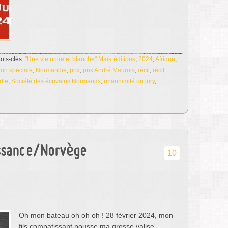
ots-clés:
"Une vie noire et blanche" Maïa éditions
,
2024
,
Afrique
,
ion spéciale
,
Normandie
,
prix
,
prix André Maurois
,
récit
,
récit
die
,
Société des écrivains Normands
,
unannimité du jury
,
issance/Norvège
10
Oh mon bateau oh oh oh ! 28 février 2024, mon
fils compatissant pousse ma grosse valise