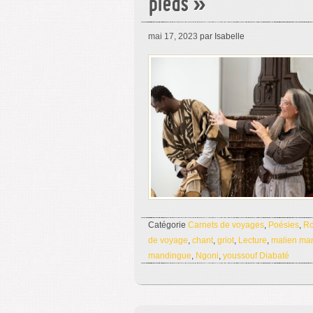
pieds »
mai 17, 2023
par Isabelle
Catégorie
Carnets de voyages
,
Poésies
,
R
de voyage
,
chant
,
griot
,
Lecture
,
malien ma
mandingue
,
Ngoni
,
youssouf Diabaté