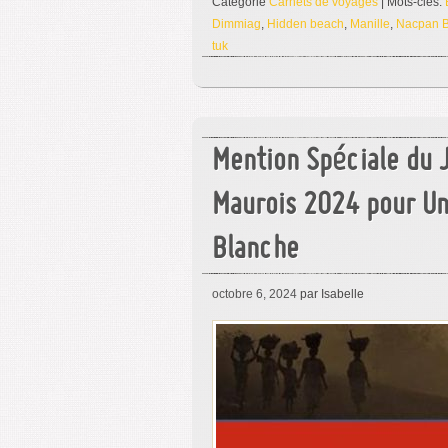
Catégorie
Carnets de voyages
| Mots-clés:
Dimmiag
,
Hidden beach
,
Manille
,
Nacpan 
tuk
Mention Spéciale du 
Maurois 2024 pour Un
Blanche
octobre 6, 2024
par Isabelle