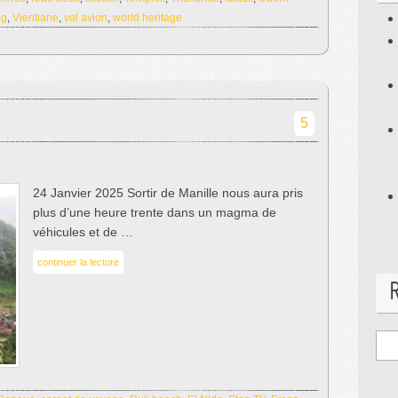
ng
,
Vientiane
,
vol avion
,
world heritage
5
24 Janvier 2025 Sortir de Manille nous aura pris
plus d’une heure trente dans un magma de
véhicules et de …
continuer la lecture