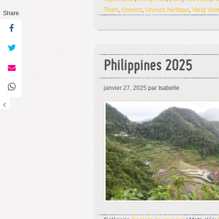
Thani
,
Unesco
,
Unesco héritage
,
Vang Vie
Share
Philippines 2025
janvier 27, 2025
par Isabelle