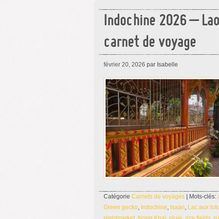
Indochine 2026 – Lao
carnet de voyage
février 20, 2026
par Isabelle
Catégorie
Carnets de voyages
| Mots-clés:
Green gecko
,
Indochine
,
Isaan
,
Lac aux lot
nightmarket
,
Nong Khaï
,
pluie
,
rice fields
,
ri