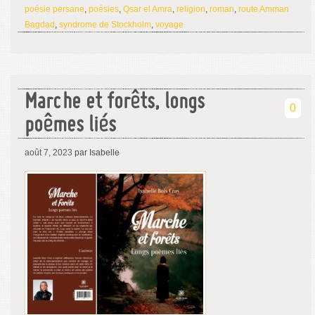
poésie persane
,
poésies
,
Qsar el Amra
,
religion
,
roman
,
route Amman
Bagdad
,
syndrome de Stockholm
,
voyage
Marche et forêts, longs
0
poêmes liés
août 7, 2023
par Isabelle