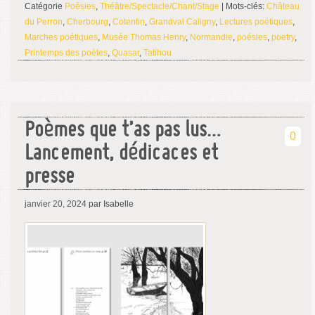
Catégorie
Poésies
,
Théâtre/Spectacle/Chant/Stage
| Mots-clés:
Château
du Perron
,
Cherbourg
,
Cotentin
,
Grandval Caligny
,
Lectures poétiques
,
Marches poétiques
,
Musée Thomas Henry
,
Normandie
,
poésies
,
poetry
,
Printemps des poètes
,
Quasar
,
Tatihou
Poèmes que t’as pas lus…
0
Lancement, dédicaces et
presse
janvier 20, 2024
par Isabelle