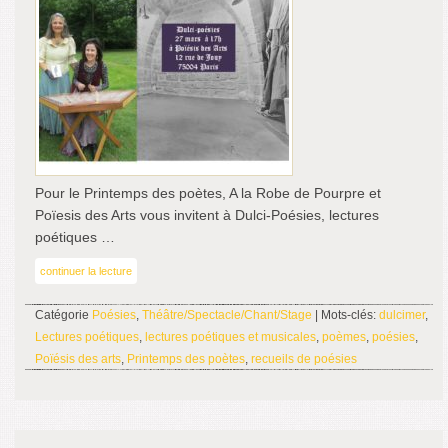
Pour le Printemps des poètes, A la Robe de Pourpre et
Poïesis des Arts vous invitent à Dulci-Poésies, lectures
poétiques …
continuer la lecture
Catégorie
Poésies
,
Théâtre/Spectacle/Chant/Stage
| Mots-clés:
dulcimer
,
Lectures poétiques
,
lectures poétiques et musicales
,
poèmes
,
poésies
,
Poïésis des arts
,
Printemps des poètes
,
recueils de poésies