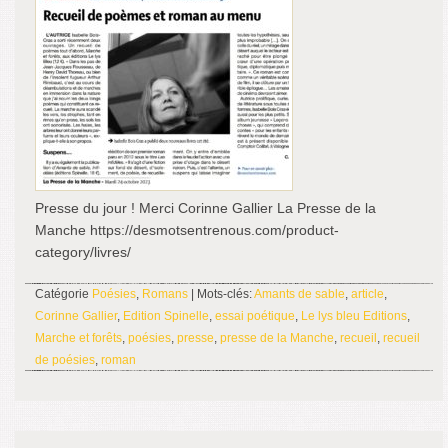
Presse du jour ! Merci Corinne Gallier La Presse de la
Manche https://desmotsentrenous.com/product-
category/livres/
Catégorie
Poésies
,
Romans
| Mots-clés:
Amants de sable
,
article
,
Corinne Gallier
,
Edition Spinelle
,
essai poétique
,
Le lys bleu Editions
,
Marche et forêts
,
poésies
,
presse
,
presse de la Manche
,
recueil
,
recueil
de poésies
,
roman