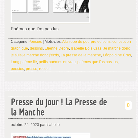
Poèmes que t’as pas lus
Catégorie
Poésies
| Mots-clés:
A la robe de pourpre éditions
,
conception
graphique
,
dessins
,
Etienne Debré
,
Isabelle Bois Cras
,
Je marche donc
je suis je marche donc j'écris
,
La presse de la manche
,
Léopoldine Cras
,
Long poème lié
,
petits poèmes en vrac
,
poèmes que t'as pas lus
,
poésies
,
presse
,
recueil
Presse du jour ! La Presse de
0
la Manche
octobre 24, 2023
par Isabelle