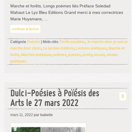
Marche et forêts, Longs poèmes liés Préface Soledad
Mahaut Le Lys Bleu Editions Grand merci à mes correctrices
Marie Huysmans, …
continuer la lecture
Catégorie
Poésies
| Mots-clés:
Forêts paisibles
,
Je marche donc je suis je
marche donc j'écris
,
Le lys bleu Editions
,
Lectures poétiques
,
Marche et
forêts
,
Marches poétiques
,
poèmes
,
poésies
,
poetry
,
recueil
,
siestes
poétiques
Dulci-Poésies à Poïésis des
0
Arts le 27 mars 2022
mars 11, 2022
par Isabelle