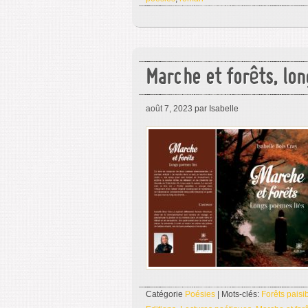
Marche et forêts, lon
août 7, 2023
par Isabelle
Catégorie
Poésies
| Mots-clés:
Forêts paisi