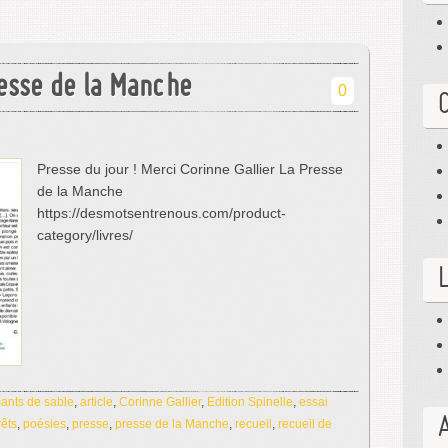
resse de la Manche
0
Presse du jour ! Merci Corinne Gallier La Presse
de la Manche
https://desmotsentrenous.com/product-
category/livres/
ants de sable
,
article
,
Corinne Gallier
,
Edition Spinelle
,
essai
rêts
,
poésies
,
presse
,
presse de la Manche
,
recueil
,
recueil de