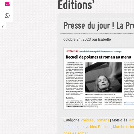
Editions’
Presse du jour ! La P
octobre 24, 2023
par Isabelle
Catégorie
Poésies
,
Romans
| Mots-clés:
Am
poétique
,
Le lys bleu Editions
,
Marche et fo
poésies
,
roman