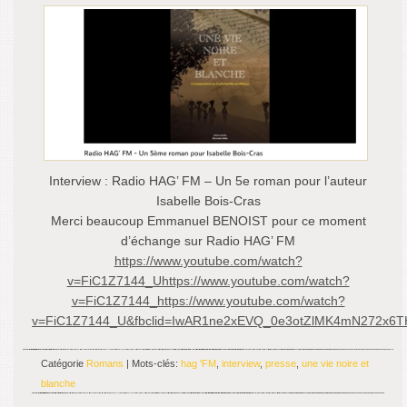
Interview : Radio HAG’ FM – Un 5e roman pour l’auteur
Isabelle Bois-Cras
Merci beaucoup Emmanuel BENOIST pour ce moment
d’échange sur Radio HAG’ FM
https://www.youtube.com/watch?
v=FiC1Z7144_Uhttps://www.youtube.com/watch?
v=FiC1Z7144_https://www.youtube.com/watch?
v=FiC1Z7144_U&fbclid=IwAR1ne2xEVQ_0e3otZlMK4mN272x6
Catégorie
Romans
| Mots-clés:
hag 'FM
,
interview
,
presse
,
une vie noire et
blanche