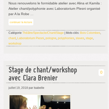
Nous renouvelons le formidable atelier avec Alina et Kamila :
Atelier chant/polyphonie avec Laboratorium PIesni organisé
par A la Robe …
continuer la lecture
Catégorie
Théâtre/Spectacle/Chant/Stage
| Mots-clés:
Bois Colombes
,
chant
,
Laboratorium Piesni
,
pologne
,
polyphonies
,
slaves
,
stage
,
workshop
Stage de chant/workshop
0
avec Clara Brenier
juillet 19, 2018
par Isabelle