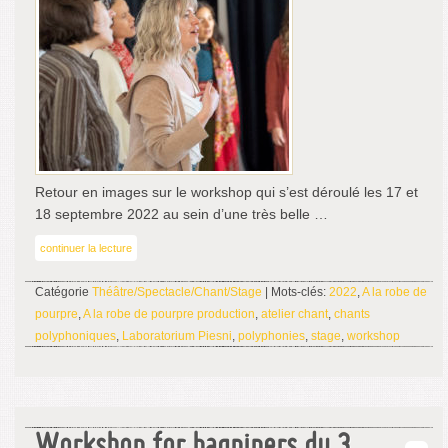
Retour en images sur le workshop qui s’est déroulé les 17 et
18 septembre 2022 au sein d’une très belle …
continuer la lecture
Catégorie
Théâtre/Spectacle/Chant/Stage
| Mots-clés:
2022
,
A la robe de
pourpre
,
A la robe de pourpre production
,
atelier chant
,
chants
polyphoniques
,
Laboratorium Piesni
,
polyphonies
,
stage
,
workshop
Workshop for bagpipers du 3