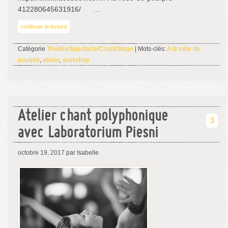
412280645631916/ …
continuer la lecture
Catégorie
Théâtre/Spectacle/Chant/Stage
| Mots-clés:
A la robe de
pourpre
,
atelier
,
workshop
Atelier chant polyphonique
3
avec Laboratorium Piesni
octobre 19, 2017
par Isabelle