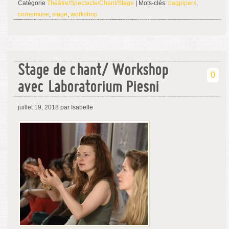
Catégorie
Théâtre/Spectacle/Chant/Stage
| Mots-clés:
bagpipers
,
cornemuse
,
stage
,
workshop
Stage de chant/ Workshop
0
avec Laboratorium Piesni
juillet 19, 2018
par Isabelle