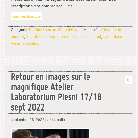
inscriptions ont commencé. Les …
continuer la lecture
Catégorie
Théâtre/Spectacle/Chant/Stage
| Mots-clés:
A la robe de
pourpre
,
A la robe de pourpre production
,
atelier chant
,
Laboratorium
Piesni
,
workshop
Retour en images sur le
0
magnifique Atelier
Laboratorium Piesni 17/18
sept 2022
septembre 26, 2022
par Isabelle