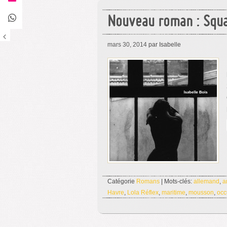
Nouveau roman : Squa
mars 30, 2014
par Isabelle
Catégorie
Romans
| Mots-clés:
allemand
,
a
Havre
,
Lola Réflex
,
maritime
,
mousson
,
occ