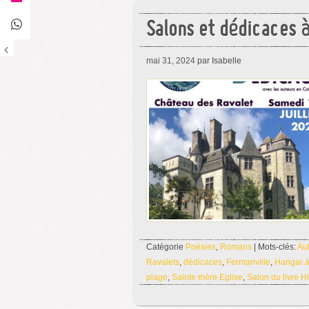
Salons et dédicaces à
mai 31, 2024
par Isabelle
Catégorie
Poésies
,
Romans
| Mots-clés:
Au
Ravalets
,
dédicaces
,
Fermanville
,
Hangar à
plage
,
Sainte mère Eglise
,
Salon du livre H