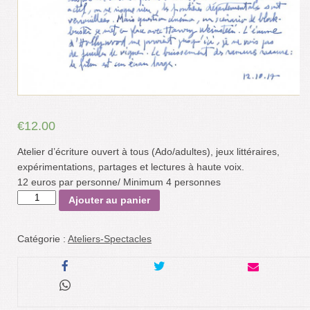
€
12.00
Atelier d’écriture ouvert à tous (Ado/adultes), jeux littéraires,
expérimentations, partages et lectures à haute voix.
12 euros par personne/ Minimum 4 personnes
quantité
Ajouter au panier
de
Atelier
Catégorie :
Ateliers-Spectacles
d'écriture
du
22
janvier
2020