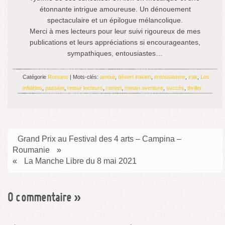
étonnante intrigue amoureuse. Un dénouement
spectaculaire et un épilogue mélancolique.
Merci à mes lecteurs pour leur suivi rigoureux de mes
publications et leurs appréciations si encourageantes,
sympathiques, entousiastes…
Catégorie
Romans
| Mots-clés:
amour
,
désert irakien
,
entousiasme
,
irak
,
Les
infidèles
,
passion
,
retour lecteurs
,
roman
,
roman aventure
,
succès
,
thriller
Grand Prix au Festival des 4 arts – Campina –
Roumanie
»
«
La Manche Libre du 8 mai 2021
0 commentaire
»